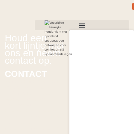
Houd een
kort lijntje met
ons en neem
contact op.
CONTACT
Vanwege ons dynamische
werk zijn wij niet altijd
telefonisch bereikbaar.
Aanvragen voor de
locatieverhuur of
hondenschool ontvangen
wij het liefste per mail of via
onderstaand
contactformulier. Bedankt