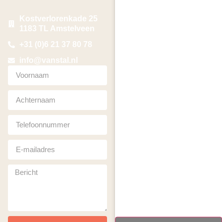
voor je begrip!
Kostverlorenkade 25
1183 TL Amstelveen
+31 (0)6 21 37 80 78
info@vanstal.nl