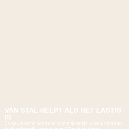
VAN STAL HELPT ALS HET LASTIG
IS
Ervaar je dat je hond snel overprikkeld is, uitvalt, trekt aan