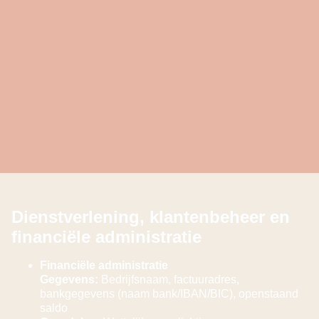
Dienstverlening, klantenbeheer en
financiële administratie
Financiële administratie
Gegevens:
Bedrijfsnaam, factuuradres,
bankgegevens (naam bank/IBAN/BIC), openstaand
saldo