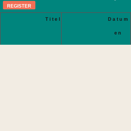
REGISTER
Titel
Datum
en
tijd
Elementary course
REGISTER
Titel
Datum
en
tijd