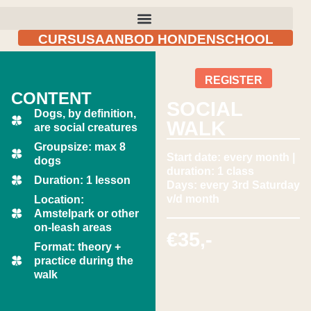
CURSUSAANBOD HONDENSCHOOL
REGISTER
CONTENT
SOCIAL
Dogs, by definition,
WALK
are social creatures
Groupsize: max 8
Start date: every month |
dogs
duration: 1 class
Duration: 1 lesson
Days: every 3rd Saturday
v/d month
Location:
Amstelpark or other
on-leash areas
€35,-
Format: theory +
practice during the
walk