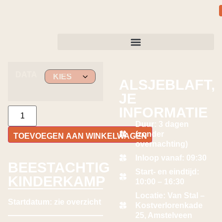
DATA
ALSJEBLAFT,
JE
INFORMATIE
Duur: 3 dagen
(zonder
TOEVOEGEN AAN WINKELWAGEN
overnachting)
Inloop vanaf: 09:30
BEESTACHTIG
Start- en eindtijd:
KINDERKAMP
10:00 – 16:30
Locatie: Van Stal –
Startdatum: zie overzicht
Kostverlorenkade
25, Amstelveen