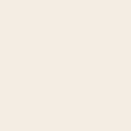
kinderen komen om te ontdekken, lekker buiten, in
beweging, en even weg van het schermpje. Dieren aaien,
samen spelen, af en toe vies worden, gewoon heerlijk kind
zijn.
Tijdens dit kamp leren kinderen de ’taal’ van dieren
kennen: hoe ze communiceren, wat ze nodig hebben en
hoe je écht met ze kunt samenwerken. Van clickertraining
tot creatieve spellen, alles draait om spelenderwijs leren,
met respect voor dier én kind.