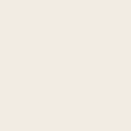
Ben jij tussen de 7 en 14 jaar en gek op dieren? Dan is het
Beestachtig Kinderkamp bij Van Stal echt iets voor jou!
Geen traditioneel ponykamp, maar een uniek dagkamp vol
dierenpret met álle dieren van Van Stal: paarden, varkens,
honden, katten en kippen. Elke schoolvakantie kunnen