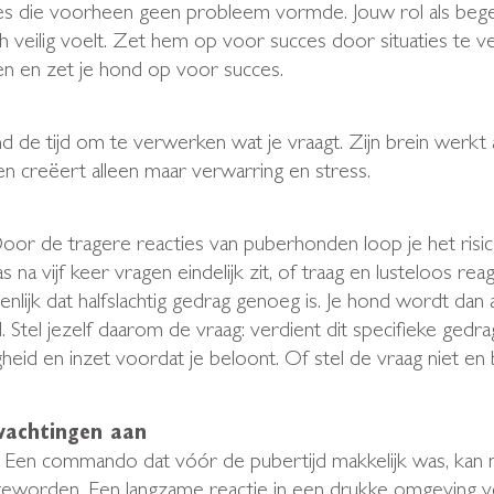
ies die voorheen geen probleem vormde. Jouw rol als bege
 veilig voelt. Zet hem op voor succes door situaties te ve
n en zet je hond op voor succes.
ond de tijd om te verwerken wat je vraagt. Zijn brein wer
 creëert alleen maar verwarring en stress.
 Door de tragere reacties van puberhonden loop je het ris
na vijf keer vragen eindelijk zit, of traag en lusteloos re
igenlijk dat halfslachtig gedrag genoeg is. Je hond wordt dan
Stel jezelf daarom de vraag: verdient dit specifieke gedrag
eid en inzet voordat je beloont. Of stel de vraag niet en 
rwachtingen aan
en. Een commando dat vóór de pubertijd makkelijk was, kan n
 geworden. Een langzame reactie in een drukke omgeving ve