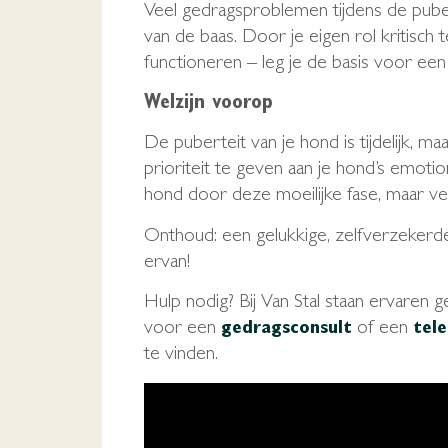
Veel gedragsproblemen tijdens de pube
van de baas. Door je eigen rol kritisch 
functioneren – leg je de basis voor een
Welzijn voorop
De puberteit van je hond is tijdelijk, m
prioriteit te geven aan je hond’s emotio
hond door deze moeilijke fase, maar ver
Onthoud: een gelukkige, zelfverzekerde
ervan!
Hulp nodig? Bij Van Stal staan ervaren 
voor een
of een
gedragsconsult
tele
te vinden.