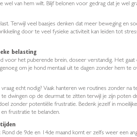
e wel van hem wilt. Blijf belonen voor gedrag dat je wel gra
st. Terwijl veel baasjes denken dat meer beweging en socia
ikkeling door te veel fysieke activiteit kan leiden tot str
ieke belasting
nd voor het puberende brein, doseer verstandig. Het gaat om
 genoeg om je hond mentaal uit te dagen zonder hem te o
 deze vraag echt nodig? Vaak hanteren we routines zonder n
d te dwingen op de deurmat te zitten terwijl je zijn pote
oel zonder potentiële frustratie. Bedenk jezelf in moeilijke
d en frustratie te belanden.
tijden
Rond de 9de en 14de maand komt er zelfs weer een angs