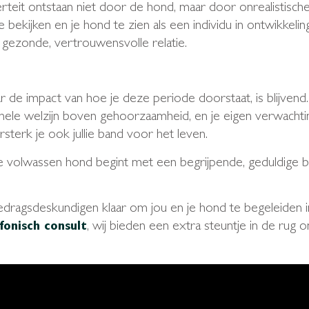
rteit ontstaan niet door de hond, maar door onrealistisc
te bekijken en je hond te zien als een individu in ontwikkeli
 gezonde, vertrouwensvolle relatie.
aar de impact van hoe je deze periode doorstaat, is blijvend
nele welzijn boven gehoorzaamheid, en je eigen verwachtingen
sterk je ook jullie band voor het leven.
 volwassen hond begint met een begrijpende, geduldige bege
gedragsdeskundigen klaar om jou en je hond te begeleiden i
, wij bieden een extra steuntje in de ru
fonisch consult