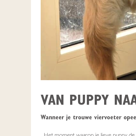
VAN PUPPY NAA
Wanneer je trouwe viervoeter ope
Het moment waarop je lieve puppy de pu