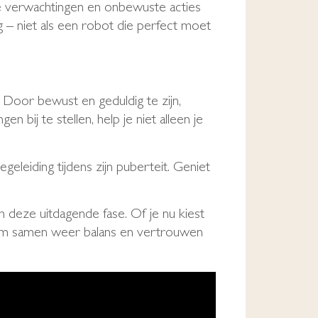
he verwachtingen en onbewuste acties
ng – niet als een robot die perfect moet
. Door bewust en geduldig te zijn,
 bij te stellen, help je niet alleen je
leiding tijdens zijn puberteit. Geniet
n deze uitdagende fase. Of je nu kiest
g om samen weer balans en vertrouwen