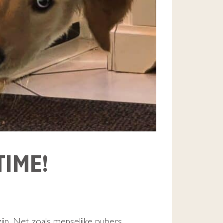
TIME!
jn. Net zoals menselijke pubers,