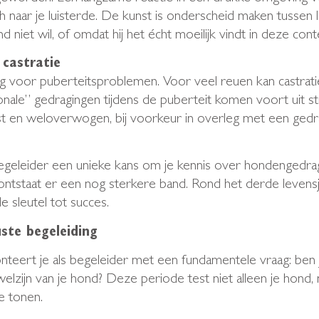
h naar je luisterde. De kunst is onderscheid maken tussen l
d niet wil, of omdat hij het écht moeilijk vindt in deze cont
 castratie
ng voor puberteitsproblemen. Voor veel reuen kan castrati
” gedragingen tijdens de puberteit komen voort uit stres
 en weloverwogen, bij voorkeur in overleg met een gedr
egeleider een unieke kans om je kennis over hondengedrag t
ntstaat er een nog sterkere band. Rond het derde levensja
e sleutel tot succes.
ste begeleiding
eert je als begeleider met een fundamentele vraag: ben j
elzijn van je hond? Deze periode test niet alleen je hon
e tonen.