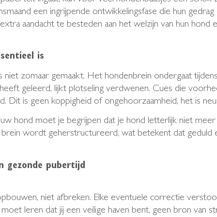
smaand een ingrijpende ontwikkelingsfase die hun gedrag 
tra aandacht te besteden aan het welzijn van hun hond en 
entieel is
is niet zomaar gemaakt. Het hondenbrein ondergaat tijden
r heeft geleerd, lijkt plotseling verdwenen. Cues die voor
. Dit is geen koppigheid of ongehoorzaamheid, het is neu
uw hond moet je begrijpen dat je hond letterlijk niet meer
n brein wordt geherstructureerd, wat betekent dat geduld en
n gezonde pubertijd
ouwen, niet afbreken. Elke eventuele correctie verstoor
d moet leren dat jij een veilige haven bent, geen bron van 