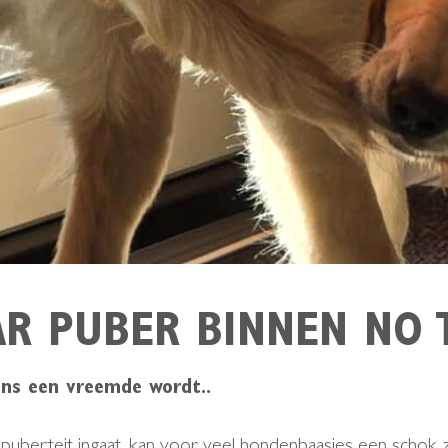
R PUBER BINNEN NO 
ens een vreemde wordt..
berteit ingaat, kan voor veel hondenbaasjes een schok zi