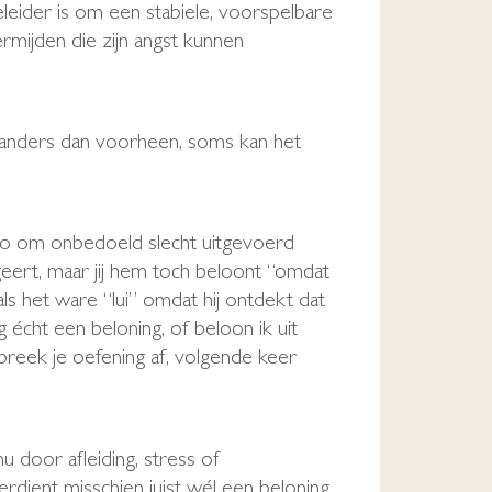
leider is om een stabiele, voorspelbare
rmijden die zijn angst kunnen
kt anders dan voorheen, soms kan het
ico om onbedoeld slecht uitgevoerd
ageert, maar jij hem toch beloont “omdat
 als het ware “lui” omdat hij ontdekt dat
 écht een beloning, of beloon ik uit
breek je oefening af, volgende keer
u door afleiding, stress of
rdient misschien juist wél een beloning,