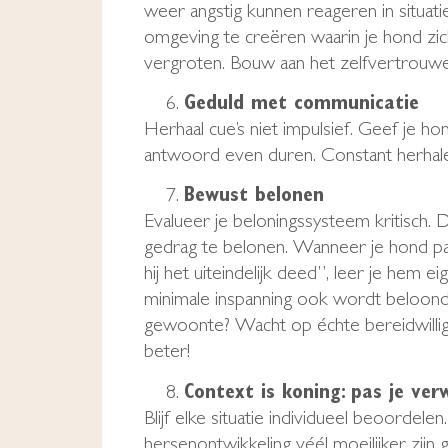
weer angstig kunnen reageren in situat
omgeving te creëren waarin je hond zich
vergroten. Bouw aan het zelfvertrouwe
Geduld met communicatie
Herhaal cue’s niet impulsief. Geef je h
antwoord even duren. Constant herhalen
Bewust belonen
Evalueer je beloningssysteem kritisch.
gedrag te belonen. Wanneer je hond pas 
hij het uiteindelijk deed”, leer je hem e
minimale inspanning ook wordt beloond. 
gewoonte? Wacht op échte bereidwilligh
beter!
Context is koning: pas je ve
Blijf elke situatie individueel beoordel
hersenontwikkeling véél moeilijker zijn